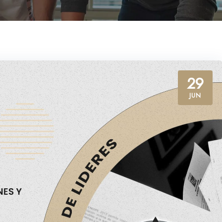
29
JUN